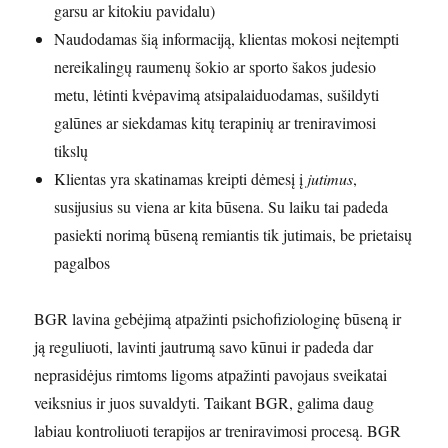
garsu ar kitokiu pavidalu)
Naudodamas šią informaciją, klientas mokosi neįtempti
nereikalingų raumenų šokio ar sporto šakos judesio
metu, lėtinti kvėpavimą atsipalaiduodamas, sušildyti
galūnes ar siekdamas kitų terapinių ar treniravimosi
tikslų
Klientas yra skatinamas kreipti dėmesį į
jutimus
,
susijusius su viena ar kita būsena. Su laiku tai padeda
pasiekti norimą būseną remiantis tik jutimais, be prietaisų
pagalbos
BGR lavina gebėjimą atpažinti psichofiziologinę būseną ir
ją reguliuoti, lavinti jautrumą savo kūnui ir padeda dar
neprasidėjus rimtoms ligoms atpažinti pavojaus sveikatai
veiksnius ir juos suvaldyti. Taikant BGR, galima daug
labiau kontroliuoti terapijos ar treniravimosi procesą. BGR