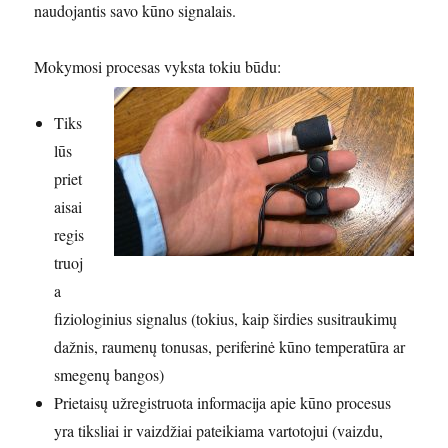
naudojantis savo kūno signalais.
Mokymosi procesas vyksta tokiu būdu:
Tiks
lūs
priet
aisai
regis
truoj
a
fiziologinius signalus (tokius, kaip širdies susitraukimų
dažnis, raumenų tonusas, periferinė kūno temperatūra ar
smegenų bangos)
Prietaisų užregistruota informacija apie kūno procesus
yra tiksliai ir vaizdžiai pateikiama vartotojui (vaizdu,