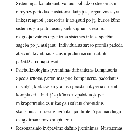
Sistemingai kaitaliojant įvairaus pobūdžio stresorius ir
ramybės periodus, nustatoma, kaip jūsų organizmas yra
linkęs reaguoti į stresorius ir atsigauti po jų: kurios kūno
sistemos yra jautriausios, kiek stipriai į stresorius
reaguoja įvairios organizmo sistemos ir kiek sparčiai
sugeba po jų atsigauti. Individualus streso profilis padeda
atpažinti lavintinas vietas ir preliminariai įvertinti
pažeidžiamumą stresui.
Psichofiziologinis įvertinimas dirbantiems kompiuteriu.
Specializuotas įvertinimas prie kompiuterio, padedantis
nustatyti, kiek sveika yra jūsų įprasta laikysena dirbant
kompiuteriu, kiek jūsų kūnas atsipalaiduoja per
mikropertraukėles ir kas gali sukelti chroniškus
skausmus ar nuovargį jei tokių jau turite. Ypač naudinga
daug dirbantiems kompiuteriu.
Rezonansinio kvėpavimo dažnio įvertinimas. Nustatomas