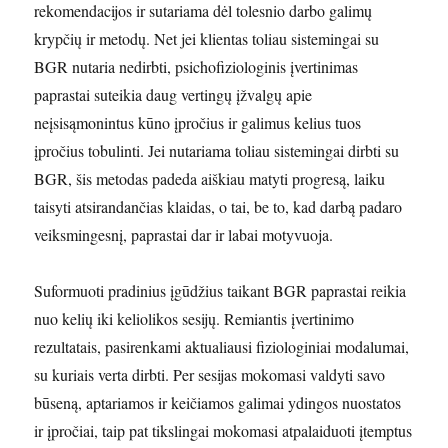
rekomendacijos ir sutariama dėl tolesnio darbo galimų
krypčių ir metodų. Net jei klientas toliau sistemingai su
BGR nutaria nedirbti, psichofiziologinis įvertinimas
paprastai suteikia daug vertingų įžvalgų apie
neįsisąmonintus kūno įpročius ir galimus kelius tuos
įpročius tobulinti. Jei nutariama toliau sistemingai dirbti su
BGR, šis metodas padeda aiškiau matyti progresą, laiku
taisyti atsirandančias klaidas, o tai, be to, kad darbą padaro
veiksmingesnį, paprastai dar ir labai motyvuoja.
Suformuoti pradinius įgūdžius taikant BGR paprastai reikia
nuo kelių iki keliolikos sesijų. Remiantis įvertinimo
rezultatais, pasirenkami aktualiausi fiziologiniai modalumai,
su kuriais verta dirbti. Per sesijas mokomasi valdyti savo
būseną, aptariamos ir keičiamos galimai ydingos nuostatos
ir įpročiai, taip pat tikslingai mokomasi atpalaiduoti įtemptus