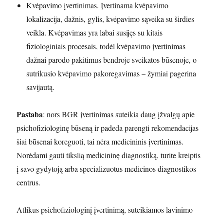
Kvėpavimo įvertinimas. Įvertinama kvėpavimo
lokalizacija, dažnis, gylis, kvėpavimo sąveika su širdies
veikla. Kvėpavimas yra labai susijęs su kitais
fiziologiniais procesais, todėl kvėpavimo įvertinimas
dažnai parodo pakitimus bendroje sveikatos būsenoje, o
sutrikusio kvėpavimo pakoregavimas – žymiai pagerina
savijautą.
Pastaba
: nors BGR įvertinimas suteikia daug įžvalgų apie
psichofiziologinę būseną ir padeda parengti rekomendacijas
šiai būsenai koreguoti, tai nėra medicininis įvertinimas.
Norėdami gauti tikslią medicininę diagnostiką, turite kreiptis
į savo gydytoją arba specializuotus medicinos diagnostikos
centrus.
Atlikus psichofiziologinį įvertinimą, suteikiamos lavinimo