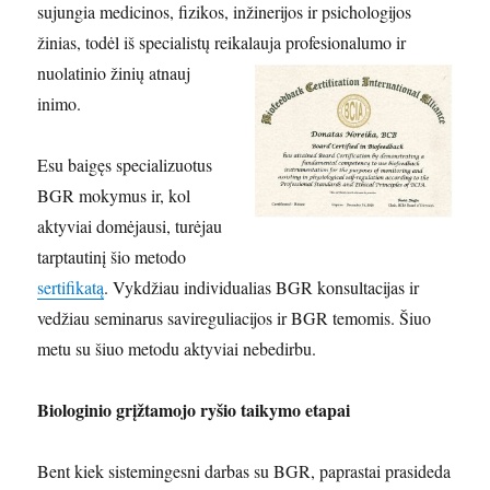
sujungia medicinos, fizikos, inžinerijos ir psichologijos
žinias, todėl iš specialistų reikalauja profesionalumo ir
nuolatinio žinių atnauj
inimo.
Esu baigęs specializuotus
BGR mokymus ir, kol
aktyviai domėjausi, turėjau
tarptautinį šio metodo
sertifikatą
. Vykdžiau individualias BGR konsultacijas ir
vedžiau seminarus savireguliacijos ir BGR temomis. Šiuo
metu su šiuo metodu aktyviai nebedirbu.
Biologinio grįžtamojo ryšio taikymo etapai
Bent kiek sistemingesni darbas su BGR, paprastai prasideda