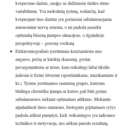
kvėpavimo dažnis, susijęs su didžiausiu širdies ritmo
variabilumu. Yra mokslinių tyrimų, rodančių, kad
kvėpuojant šiuo dažniu yra geriausiai subalansuojama
autonominė nervų sistema, o tai padeda pasiekti
optimalią būseną įtampos situacijose, o ilgalaikėje
perspektyvoje – geresnę sveikatą.
Elektromiografinis įvertinimas kenčiantiems nuo
nugaros, pečių ar kitokių skausmų, greitai
pavargstantiems ar tiems, kam reikalingi labai tikslūs
judesiai ir fizinė ištvermė (sportininkams, muzikantams ir
kt.). Tyrime įvertinamos raumenų grupės, kurioms
būdinga chroniška įtampa ar kurios gali būti geriau
subalansuotos siekiant optimalaus atlikimo. Mokantis
atpalaiduoti šiuos raumenis, biologinis grįžtamasis ryšys
padeda aiškiai pamatyti, kiek veiksmingos yra taikomos
technikos ir motyvuoja, nes aiškiai parodo rezultatą.