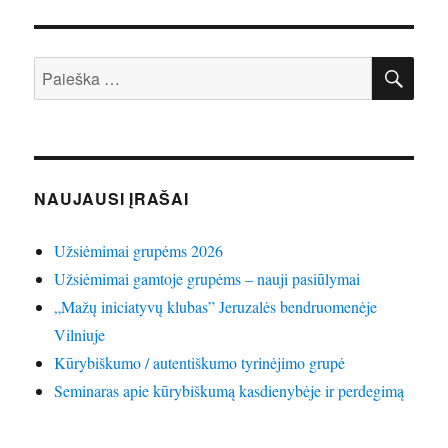
IEŠ
Ieškoti:
NAUJAUSI ĮRAŠAI
Užsiėmimai grupėms 2026
Užsiėmimai gamtoje grupėms – nauji pasiūlymai
„Mažų iniciatyvų klubas” Jeruzalės bendruomenėje
Vilniuje
Kūrybiškumo / autentiškumo tyrinėjimo grupė
Seminaras apie kūrybiškumą kasdienybėje ir perdegimą