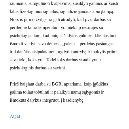
raumenis, sureguliuoti kvėpavimą, sušildyti galūnes ar keisti
kitus fiziologinius signalus, signalizuojančius apie įtampą.
Nors iš pirmo žvilgsnio gali atrodyti, kad pvz. darbas su
periferine kūno temperatūra yra niekaip nesusijęs su
psichologija, tam, kad būtų sušildytos galūnės, klientas turi
išmokti valdyti savo dėmesį, „paleisti“ perdėtas pastangas,
trukdančias atsipalaiduoti, ugdyti kantrybę ir mokytis priimti
save tokį, koks yra. Todėl toks darbas visada yra ir
psichologinis darbas su savimi.
Prieš baigiant darbą su BGR, aptariama, kaip įgūdžius
galima toliau tobulinti ir palaikyti namų sąlygomis ir
išmoktus dalykus integruoti į kasdienybę.
Atgal