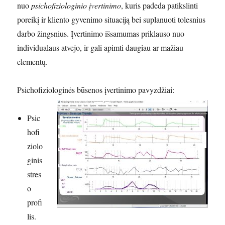
nuo
psichofiziologinio įvertinimo
, kuris padeda patikslinti
poreikį ir kliento gyvenimo situaciją bei suplanuoti tolesnius
darbo žingsnius. Įvertinimo išsamumas priklauso nuo
individualaus atvejo, ir gali apimti daugiau ar mažiau
elementų.
Psichofiziologinės būsenos įvertinimo pavyzdžiai:
Psic
hofi
ziolo
ginis
stres
o
profi
lis.