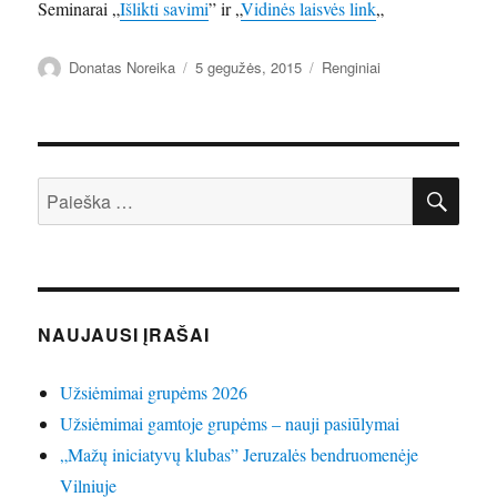
Seminarai „
Išlikti savimi
” ir „
Vidinės laisvės link
„
Autorius
Paskelbta
Kategorijos
Donatas Noreika
5 gegužės, 2015
Renginiai
IEŠ
Ieškoti:
NAUJAUSI ĮRAŠAI
Užsiėmimai grupėms 2026
Užsiėmimai gamtoje grupėms – nauji pasiūlymai
„Mažų iniciatyvų klubas” Jeruzalės bendruomenėje
Vilniuje