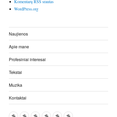
Komentarų RSS srautas
WordPress.org
Naujienos
Apie mane
Profesiniai interesai
Tekstai
Muzika
Kontaktai
Naujienos
Apie
Profesiniai
Tekstai
Muzika
Kontaktai