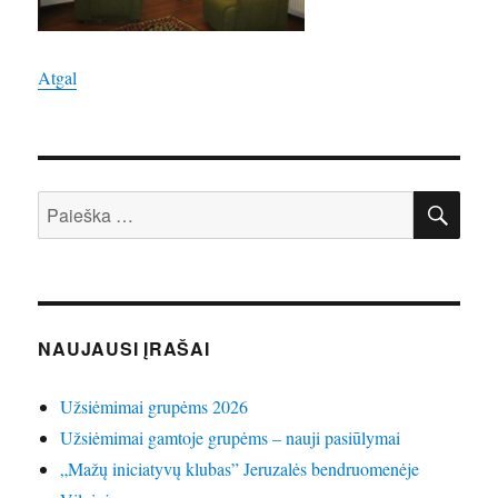
Atgal
IEŠ
Ieškoti:
NAUJAUSI ĮRAŠAI
Užsiėmimai grupėms 2026
Užsiėmimai gamtoje grupėms – nauji pasiūlymai
„Mažų iniciatyvų klubas” Jeruzalės bendruomenėje