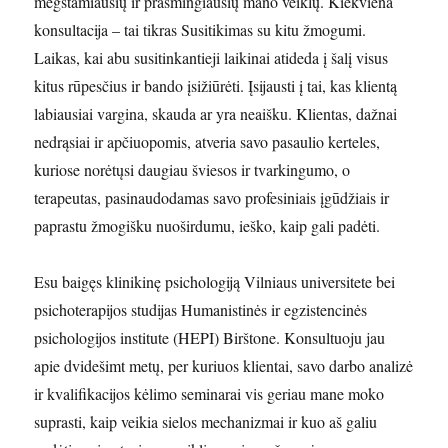
mėgstamiausių ir prasmingiausių mano veiklų. Kiekviena
konsultacija – tai tikras Susitikimas su kitu žmogumi.
Laikas, kai abu susitinkantieji laikinai atideda į šalį visus
kitus rūpesčius ir bando įsižiūrėti. Įsijausti į tai, kas klientą
labiausiai vargina, skauda ar yra neaišku. Klientas, dažnai
nedrąsiai ir apčiuopomis, atveria savo pasaulio kerteles,
kuriose norėtųsi daugiau šviesos ir tvarkingumo, o
terapeutas, pasinaudodamas savo profesiniais įgūdžiais ir
paprastu žmogišku nuoširdumu, ieško, kaip gali padėti.
Esu baigęs klinikinę psichologiją Vilniaus universitete bei
psichoterapijos studijas Humanistinės ir egzistencinės
psichologijos institute (HEPI) Birštone. Konsultuoju jau
apie dvidešimt metų, per kuriuos klientai, savo darbo analizė
ir kvalifikacijos kėlimo seminarai vis geriau mane moko
suprasti, kaip veikia sielos mechanizmai ir kuo aš galiu