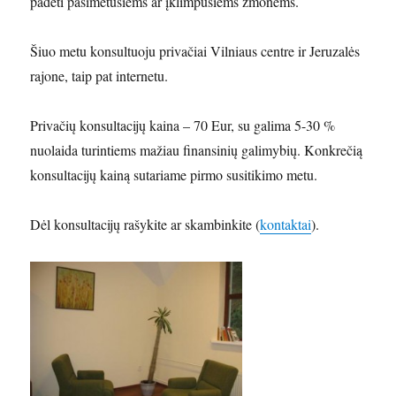
padėti pasimetusiems ar įklimpusiems žmonėms.
Šiuo metu konsultuoju privačiai Vilniaus centre ir Jeruzalės
rajone, taip pat internetu.
Privačių konsultacijų kaina – 70 Eur, su galima 5-30 %
nuolaida turintiems mažiau finansinių galimybių. Konkrečią
konsultacijų kainą sutariame pirmo susitikimo metu.
Dėl konsultacijų rašykite ar skambinkite (
kontaktai
).