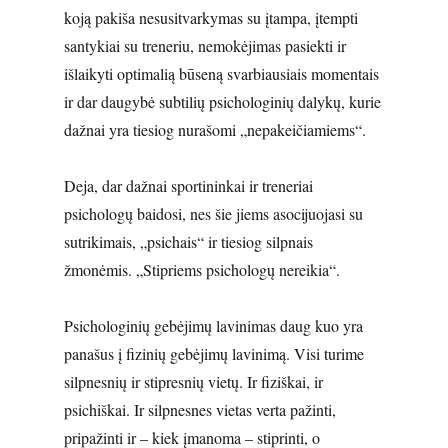
koją pakiša nesusitvarkymas su įtampa, įtempti
santykiai su treneriu, nemokėjimas pasiekti ir
išlaikyti optimalią būseną svarbiausiais momentais
ir dar daugybė subtilių psichologinių dalykų, kurie
dažnai yra tiesiog nurašomi „nepakeičiamiems“.
Deja, dar dažnai sportininkai ir treneriai
psichologų baidosi, nes šie jiems asocijuojasi su
sutrikimais, „psichais“ ir tiesiog silpnais
žmonėmis. „Stipriems psichologų nereikia“.
Psichologinių gebėjimų lavinimas daug kuo yra
panašus į fizinių gebėjimų lavinimą. Visi turime
silpnesnių ir stipresnių vietų. Ir fiziškai, ir
psichiškai. Ir silpnesnes vietas verta pažinti,
pripažinti ir – kiek įmanoma – stiprinti, o