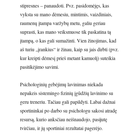
stipresnes – panaudoti. Pvz. pasidomėjęs, kas
vyksta su mano dėmesiu, mintimis, vaizdiniais,
raumenų įtampa varžybų metu, galiu geriau
suprasti, kas mano veiksmuose tik paskatina tą
įtampą, o kas gali sumažinti. Vien žinojimas, kad
aš turiu „įrankius“ ir žinau, kaip su jais dirbti (pvz.
kur kreipti dėmesį prieš metant kamuolį) suteikia
pasitikėjimo savimi.
Psichologinių gebėjimų lavinimas niekada
nepakeis sistemingo fizinių įgūdžių lavinimo su
geru treneriu. Tačiau gali papildyti. Labai dažnai
sportininkai po darbo su psichologu sakosi atradę
resursą, kurio anksčiau neišnaudojo, pasijutę
tvirčiau, ir jų sportiniai rezultatai pagerėjo.