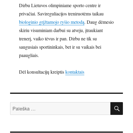
Dirbu Lietuvos olimpiniame sporto centre ir
privačiai. Savireguliacijos treniruotėms taikau
biologinio grįžtamojo ryšio metodą
. Daug dėmesio
skiriu visuminiam darbui su atveju, įtraukiant
trenerį, vaiko tėvus ir pan. Dirbu ne tik su
saugusiais sportininkais, bet ir su vaikais bei
paaugliais.
Dėl konsultacijų kreiptis
kontaktais
IEŠ
Ieškoti: