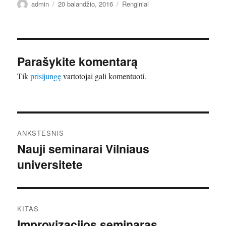
Autorius
Paskelbta
Kategorijos
admin
20 balandžio, 2016
Renginiai
Parašykite komentarą
Tik
prisijungę
vartotojai gali komentuoti.
Navigacija
ANKSTESNIS
tarp
Nauji seminarai Vilniaus
Ankstesnis
universitete
įrašas:
įrašų
KITAS
Improvizacijos seminaras
Kitas