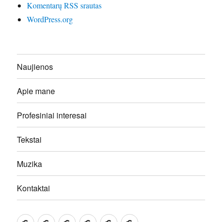
Komentarų RSS srautas
WordPress.org
Naujienos
Apie mane
Profesiniai interesai
Tekstai
Muzika
Kontaktai
Naujienos
Apie
Profesiniai
Tekstai
Muzika
Kontaktai