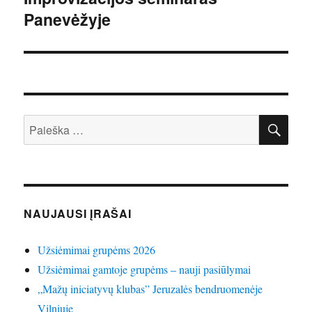
Panevėžyje
įrašas:
IEŠ
Ieškoti:
NAUJAUSI ĮRAŠAI
Užsiėmimai grupėms 2026
Užsiėmimai gamtoje grupėms – nauji pasiūlymai
„Mažų iniciatyvų klubas” Jeruzalės bendruomenėje
Vilniuje